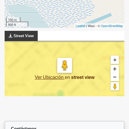
100 m
500 ft
Leaflet
| Wasi - ©
OpenStreetMap
Street View
Ver Ubicación
en
street view
Contáctanos