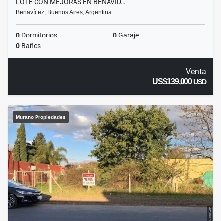
LOTE CON MEJORAS EN BENAVID…
Benavídez, Buenos Aires, Argentina
0
Dormitorios
0
Garaje
0
Baños
Venta
US$139,000
USD
Murano Propiedades