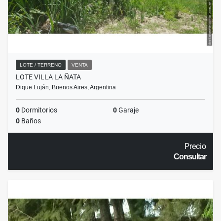
LOTE / TERRENO
VENTA
LOTE VILLA LA ÑATA
Dique Luján, Buenos Aires, Argentina
0
Dormitorios
0
Garaje
0
Baños
Precio
Consultar