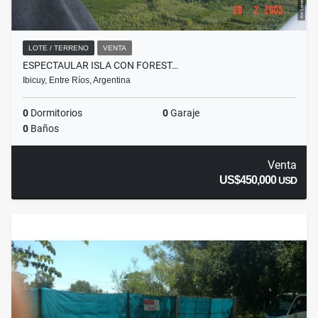
LOTE / TERRENO
VENTA
ESPECTAULAR ISLA CON FOREST…
Ibicuy, Entre Ríos, Argentina
0
Dormitorios
0
Garaje
0
Baños
Venta
US$450,000
USD