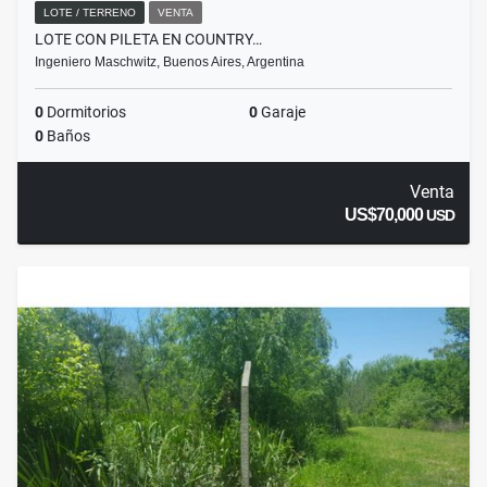
LOTE / TERRENO
VENTA
LOTE CON PILETA EN COUNTRY…
Ingeniero Maschwitz, Buenos Aires, Argentina
0
Dormitorios
0
Garaje
0
Baños
Venta
US$70,000
USD