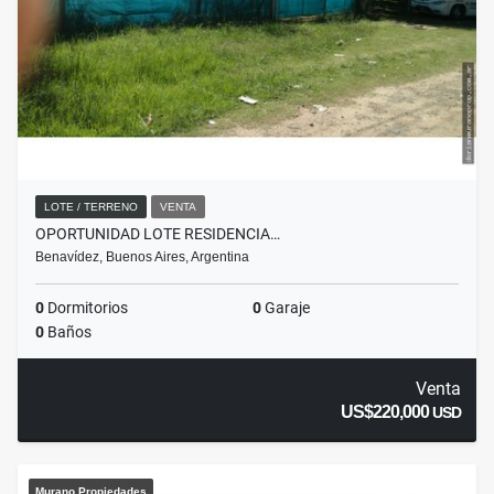
LOTE / TERRENO
VENTA
OPORTUNIDAD LOTE RESIDENCIA…
Benavídez, Buenos Aires, Argentina
0
Dormitorios
0
Garaje
0
Baños
Venta
US$220,000
USD
Murano Propiedades