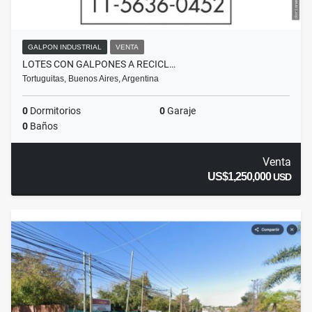
GALPON INDUSTRIAL
VENTA
LOTES CON GALPONES A RECICL…
Tortuguitas, Buenos Aires, Argentina
0
Dormitorios
0
Garaje
0
Baños
Venta
US$1,250,000
USD