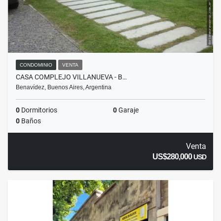
CONDOMINIO
VENTA
CASA COMPLEJO VILLANUEVA - B…
Benavídez, Buenos Aires, Argentina
0
Dormitorios
0
Garaje
0
Baños
Venta
US$280,000
USD