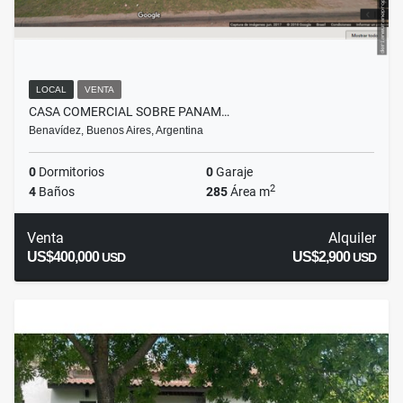
LOCAL
VENTA
CASA COMERCIAL SOBRE PANAM…
Benavídez, Buenos Aires, Argentina
0
Dormitorios
0
Garaje
2
4
Baños
285
Área m
Venta
Alquiler
US$400,000
US$2,900
USD
USD