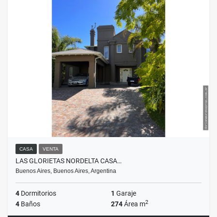
CASA
VENTA
LAS GLORIETAS NORDELTA CASA…
Buenos Aires, Buenos Aires, Argentina
4
Dormitorios
1
Garaje
2
4
Baños
274
Área m