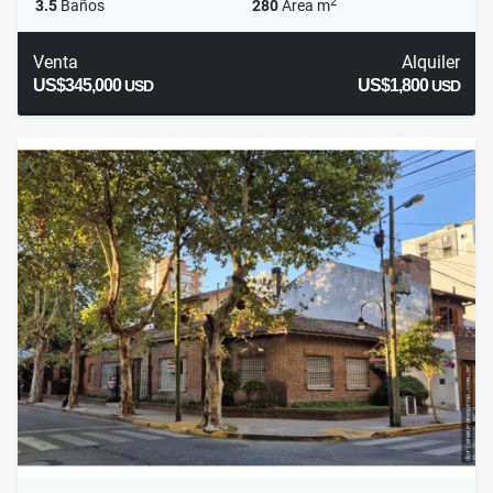
2
3.5
Baños
280
Área m
Venta
Alquiler
US$345,000
US$1,800
USD
USD