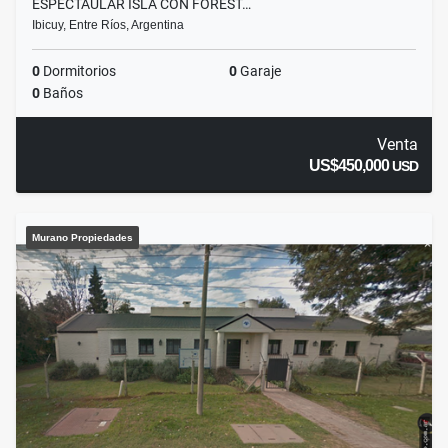
ESPECTAULAR ISLA CON FOREST…
Ibicuy, Entre Ríos, Argentina
0
Dormitorios
0
Garaje
0
Baños
Venta
US$450,000
USD
Murano Propiedades