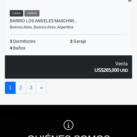
CASA
VENTA
BARRIO LOS ANGELES MASCHWI…
Buenos Aires, Buenos Aires, Argentina
3
Dormitorios
3
Garaje
4
Baños
Venta
US$265,000
USD
Siguiente
1
2
3
»